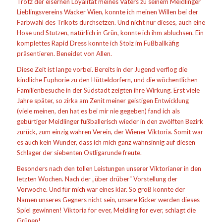
Trotz der eisernen Loyalität meines Vaters zu seinem Meidlinger
Lieblingsvereins Wacker Wien, konnte ich meinen Willen bei der
Farbwahl des Trikots durchsetzen. Und nicht nur dieses, auch eine
Hose und Stutzen, natürlich in Grün, konnte ich ihm abluchsen. Ein
komplettes Rapid Dress konnte ich Stolz im Fußballkäfig
präsentieren. Beneidet von Allen.
Diese Zeit ist lange vorbei. Bereits in der Jugend verflog die
kindliche Euphorie zu den Hütteldorfern, und die wöchentlichen
Familienbesuche in der Südstadt zeigten ihre Wirkung. Erst viele
Jahre später, so zirka am Zenit meiner geistigen Entwicklung
(viele meinen, den hat es bei mir nie gegeben) fand ich als
gebürtiger Meidlinger fußballerisch wieder in den zwölften Bezirk
zurück, zum einzig wahren Verein, der Wiener Viktoria. Somit war
es auch kein Wunder, dass ich mich ganz wahnsinnig auf diesen
Schlager der siebenten Ostligarunde freute.
Besonders nach den tollen Leistungen unserer Viktorianer in den
letzten Wochen. Nach der „über drüber“ Vorstellung der
Vorwoche. Und für mich war eines klar. So groß konnte der
Namen unseres Gegners nicht sein, unsere Kicker werden dieses
Spiel gewinnen! Viktoria for ever, Meidling for ever, schlagt die
Grünen!