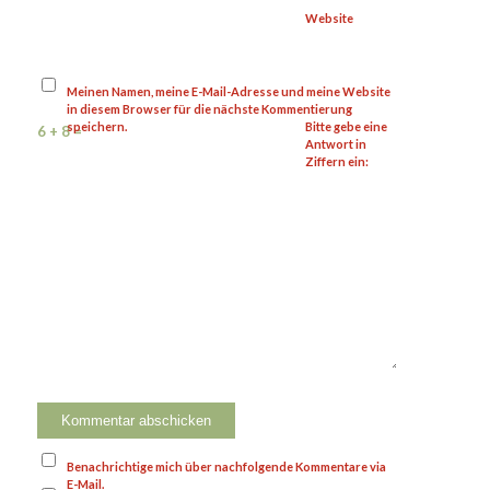
Website
Meinen Namen, meine E-Mail-Adresse und meine Website
in diesem Browser für die nächste Kommentierung
speichern.
Bitte gebe eine
6 + 8 =
Antwort in
Ziffern ein:
Benachrichtige mich über nachfolgende Kommentare via
E-Mail.