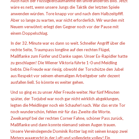
Auch nach der Flüssigkeitsaufnahme ein unverändertes Bild. Jetzt
wäre es nett, wenn unsere Jungs die Taktik der letzten Spiele
anwenden würden. Tore knapp vor und nach dem Halbzeitpfiff.
Aber so lange zu warten, war nicht erforderlich. Wir wurden mit
Neuem verwöhnt: erlegt den Gegner noch vor der Pause mit
einem Doppelschlag.
In der 32. Minute war es dann so weit. Schneller Angriff über die
rechte Seite, Traumpass longline auf den rechten Flügel,
Maßflanke zum Fünfer und Danke sagen. Unser Ex-Rapidler hatte
zu geschlagen! Die Wiener Viktoria führte 1-0 und Meidling
bebte. Die Freude war riesig, obwohl der Torschütze den Jubel
aus Respekt vor seinem ehemaligen Arbeitgeber sehr dezent
ausfallen ließ. So könnte es weiter gehen.
Und so ging es zu unser Aller Freude weiter. Nur fünf Minuten
später, der Torjubel war noch gar nicht wirklich abgeklungen,
legten die Meidlinger noch ein Schauferl nach. War das erste Tor
noch wunderschön, fehlen mir für das Zweite die Worte.
Zweikampf bei der rechten Corner Fahne, schöner Pass zurück,
Maßflanke und dann konnte niemand seinen Augen trauen.
Unsere Vereinslegende Dominik Rotter lag mit seinen knapp zwei
Metern waagrecht in der Luft und vollendete volley! Ein