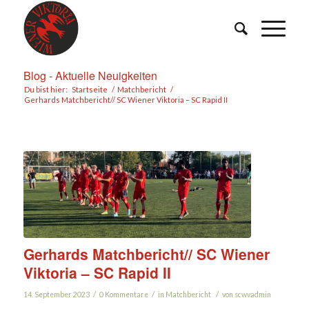
Blog - Aktuelle Neuigkeiten
Du bist hier:
Startseite
/
Matchbericht
/
Gerhards Matchbericht// SC Wiener Viktoria – SC Rapid II
Gerhards Matchbericht// SC Wiener
Viktoria – SC Rapid II
/
/
/
14. September 2023
0 Kommentare
in
Matchbericht
von
scwvadmin