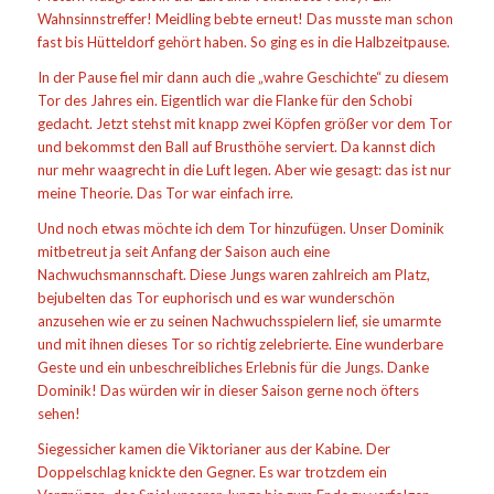
Wahnsinnstreffer! Meidling bebte erneut! Das musste man schon
fast bis Hütteldorf gehört haben. So ging es in die Halbzeitpause.
In der Pause fiel mir dann auch die „wahre Geschichte“ zu diesem
Tor des Jahres ein. Eigentlich war die Flanke für den Schobi
gedacht. Jetzt stehst mit knapp zwei Köpfen größer vor dem Tor
und bekommst den Ball auf Brusthöhe serviert. Da kannst dich
nur mehr waagrecht in die Luft legen. Aber wie gesagt: das ist nur
meine Theorie. Das Tor war einfach irre.
Und noch etwas möchte ich dem Tor hinzufügen. Unser Dominik
mitbetreut ja seit Anfang der Saison auch eine
Nachwuchsmannschaft. Diese Jungs waren zahlreich am Platz,
bejubelten das Tor euphorisch und es war wunderschön
anzusehen wie er zu seinen Nachwuchsspielern lief, sie umarmte
und mit ihnen dieses Tor so richtig zelebrierte. Eine wunderbare
Geste und ein unbeschreibliches Erlebnis für die Jungs. Danke
Dominik! Das würden wir in dieser Saison gerne noch öfters
sehen!
Siegessicher kamen die Viktorianer aus der Kabine. Der
Doppelschlag knickte den Gegner. Es war trotzdem ein