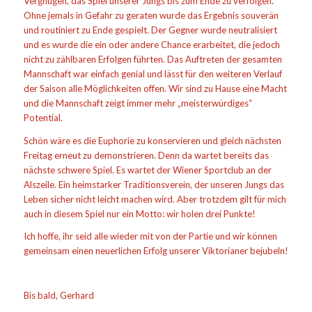
Vergnügen, das Spiel unserer Jungs bis zum Ende zu verfolgen.
Ohne jemals in Gefahr zu geraten wurde das Ergebnis souverän
und routiniert zu Ende gespielt. Der Gegner wurde neutralisiert
und es wurde die ein oder andere Chance erarbeitet, die jedoch
nicht zu zählbaren Erfolgen führten. Das Auftreten der gesamten
Mannschaft war einfach genial und lässt für den weiteren Verlauf
der Saison alle Möglichkeiten offen. Wir sind zu Hause eine Macht
und die Mannschaft zeigt immer mehr „meisterwürdiges“
Potential.
Schön wäre es die Euphorie zu konservieren und gleich nächsten
Freitag erneut zu demonstrieren. Denn da wartet bereits das
nächste schwere Spiel. Es wartet der Wiener Sportclub an der
Alszeile. Ein heimstarker Traditionsverein, der unseren Jungs das
Leben sicher nicht leicht machen wird. Aber trotzdem gilt für mich
auch in diesem Spiel nur ein Motto: wir holen drei Punkte!
Ich hoffe, ihr seid alle wieder mit von der Partie und wir können
gemeinsam einen neuerlichen Erfolg unserer Viktorianer bejubeln!
Bis bald, Gerhard