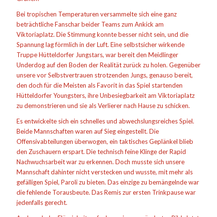
Bei tropischen Temperaturen versammelte sich eine ganz
beträchtliche Fanschar beider Teams zum Ankick am
Viktoriaplatz. Die Stimmung konnte besser nicht sein, und die
Spannung lag förmlich in der Luft. Eine selbstsicher wirkende
Truppe Hütteldorfer Jungstars, war bereit den Meidlinger
Underdog auf den Boden der Realität zurück zu holen. Gegenüber
unsere vor Selbstvertrauen strotzenden Jungs, genauso bereit,
den doch für die Meisten als Favorit in das Spiel startenden
Hütteldorfer Youngsters, ihre Unbesiegbarkeit am Viktoriaplatz
zu demonstrieren und sie als Verlierer nach Hause zu schicken.
Es entwickelte sich ein schnelles und abwechslungsreiches Spiel.
Beide Mannschaften waren auf Sieg eingestellt. Die
Offensivabteilungen überwogen, ein taktisches Geplänkel blieb
den Zuschauern erspart. Die technisch feine Klinge der Rapid
Nachwuchsarbeit war zu erkennen. Doch musste sich unsere
Mannschaft dahinter nicht verstecken und wusste, mit mehr als
gefälligen Spiel, Paroli zu bieten. Das einzige zu bemängelnde war
die fehlende Torausbeute. Das Remis zur ersten Trinkpause war
jedenfalls gerecht.