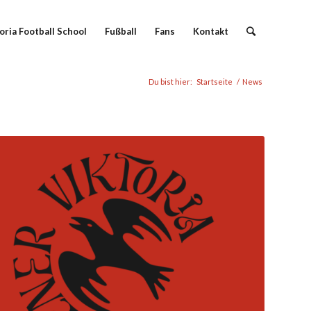
oria Football School
Fußball
Fans
Kontakt
Du bist hier:
Startseite
/
News