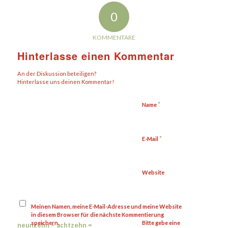
0
KOMMENTARE
Hinterlasse einen Kommentar
An der Diskussion beteiligen?
Hinterlasse uns deinen Kommentar!
*
Name
*
E-Mail
Website
Meinen Namen, meine E-Mail-Adresse und meine Website
in diesem Browser für die nächste Kommentierung
speichern.
Bitte gebe eine
neunzehn − achtzehn =