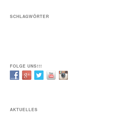
SCHLAGWÖRTER
A-Team
Engagement
News
Sozial
Spielbericht
Spiele
Transfer
Verein
VIK SOZIAL
FOLGE UNS!!!
AKTUELLES
Raiffeisen Fußball Cup 2025 – Osterwochenende am Sportplatz Wiener Viktoria
Neue Partnerschaft mit SIXBEE