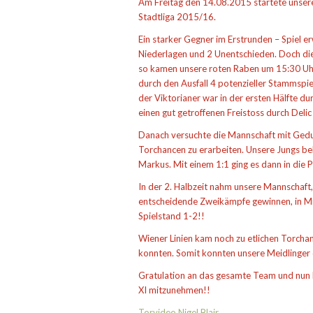
Am Freitag den 14.08.2015 startete unsere
Stadtliga 2015/16.
Ein starker Gegner im Erstrunden – Spiel er
Niederlagen und 2 Unentschieden. Doch di
so kamen unsere roten Raben um 15:30 Uh
durch den Ausfall 4 potenzieller Stammspie
der Viktorianer war in der ersten Hälfte du
einen gut getroffenen Freistoss durch Delic 
Danach versuchte die Mannschaft mit Gedul
Torchancen zu erarbeiten. Unsere Jungs be
Markus. Mit einem 1:1 ging es dann in die 
In der 2. Halbzeit nahm unsere Mannschaft,
entscheidende Zweikämpfe gewinnen, in Minu
Spielstand 1-2!!
Wiener Linien kam noch zu etlichen Torcha
konnten. Somit konnten unsere Meidlinger d
Gratulation an das gesamte Team und nun h
XI mitzunehmen!!
Torvideo Nigel Blair