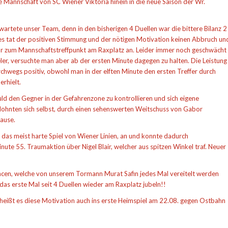
 Mannschaft von SC Wiener Viktoria hinein in die neue Saison der Wr.
wartete unser Team, denn in den bisherigen 4 Duellen war die bittere Bilanz 2
es tat der positiven Stimmung und der nötigen Motivation keinen Abbruch un
r zum Mannschaftstreffpunkt am Raxplatz an. Leider immer noch geschwächt
ler, versuchte man aber ab der ersten Minute dagegen zu halten. Die Leistung
rchwegs positiv, obwohl man in der elften Minute den ersten Treffer durch
erhielt.
d den Gegner in der Gefahrenzone zu kontrollieren und sich eigene
lohnten sich selbst, durch einen sehenswerten Weitschuss von Gabor
Pause.
 das meist harte Spiel von Wiener Linien, an und konnte dadurch
te 55. Traumaktion über Nigel Blair, welcher aus spitzen Winkel traf. Neuer
ncen, welche von unserem Tormann Murat Safin jedes Mal vereitelt werden
as erste Mal seit 4 Duellen wieder am Raxplatz jubeln!!
eißt es diese Motivation auch ins erste Heimspiel am 22.08. gegen Ostbahn