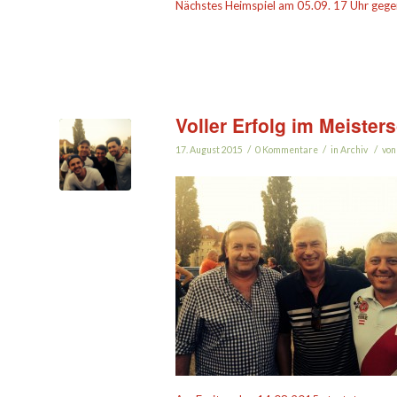
Nächstes Heimspiel am 05.09. 17 Uhr gege
Voller Erfolg im Meister
/
/
/
17. August 2015
0 Kommentare
in
Archiv
vo