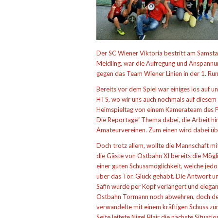
Der SC Wiener Viktoria bestritt am Samsta
Meidling, war die Aufregung und Anspannung
gegen das Team Wiener Linien in der 1. Run
Bereits vor dem Spiel war einiges los auf 
HTS, wo wir uns auch nochmals auf diese
Heimspieltag von einem Kamerateam des P
Die Reportage“ Thema dabei, die Arbeit hin
Amateurvereinen. Zum einen wird dabei üb
Doch trotz allem, wollte die Mannschaft mit
die Gäste von Ostbahn XI bereits die Mögli
einer guten Schussmöglichkeit, welche jed
über das Tor. Glück gehabt. Die Antwort uns
Safin wurde per Kopf verlängert und elega
Ostbahn Tormann noch abwehren, doch der B
verwandelte mit einem kräftigen Schuss zum 
Seite leitete Nigel Blair die nächste Situa