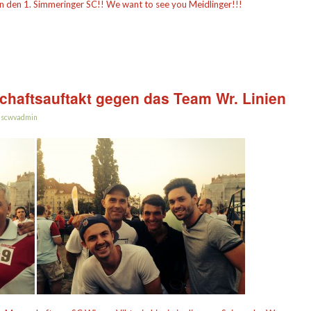
n den 1. Simmeringer SC!! We want to see you Meidlinger!!!
schaftsauftakt gegen das Team Wr. Linien
n
scwvadmin