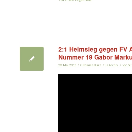
2:1 Heimsieg gegen FV A
Nummer 19 Gabor Mark
/
/
/
20. Mai 2015
0 Kommentare
in
Archiv
von
SC