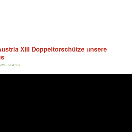
ustria XIII Doppeltorschütze unsere
us
WV Redaktion