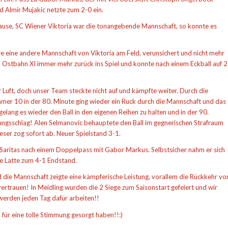
d Almir Mujakic netzte zum 2-0 ein.
 Pause, SC Wiener Viktoria war die tonangebende Mannschaft, so konnte es
re eine andere Mannschaft von Viktoria am Feld, verunsichert und nicht mehr
 Ostbahn XI immer mehr zurück ins Spiel und konnte nach einem Eckball auf 2
r Luft, doch unser Team steckte nicht auf und kämpfte weiter. Durch die
er 10 in der 80. Minute ging wieder ein Ruck durch die Mannschaft und das
gelang es wieder den Ball in den eigenen Reihen zu halten und in der 90.
iungsschlag! Alen Selmanovic behauptete den Ball im gegnerischen Strafraum
eser zog sofort ab. Neuer Spielstand 3-1.
Saritas nach einem Doppelpass mit Gabor Markus. Selbstsicher nahm er sich
ie Latte zum 4-1 Endstand.
 die Mannschaft zeigte eine kämpferische Leistung, vorallem die Rückkehr vo
rtrauen! In Meidling wurden die 2 Siege zum Saisonstart gefeiert und wir
werden jeden Tag dafür arbeiten!!
 für eine tolle Stimmung gesorgt haben!!:)