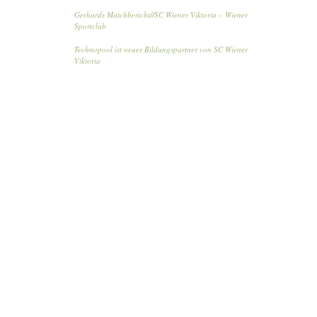
Gerhards Matchbericht//SC Wiener Viktoria – Wiener
Sportclub
Technopool ist neuer Bildungspartner von SC Wiener
Viktoria