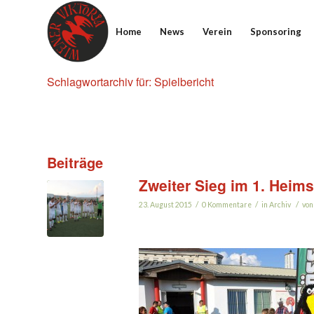
Home
News
Verein
Sponsoring
Schlagwortarchiv für: Spielbericht
Beiträge
Zweiter Sieg im 1. Heims
/
/
/
23. August 2015
0 Kommentare
in
Archiv
vo