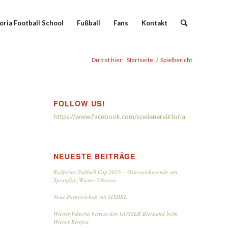
oria Football School
Fußball
Fans
Kontakt
Du bist hier:
Startseite
/
Spielbericht
FOLLOW US!
https://www.facebook.com/scwienerviktoria
NEUESTE BEITRÄGE
Raiffeisen Fußball Cup 2025 – Osterwochenende am
Sportplatz Wiener Viktoria
Neue Partnerschaft mit SIXBEE
Wiener Viktoria betreut den GÖSSER Bierstand beim
Wiener Bierfest