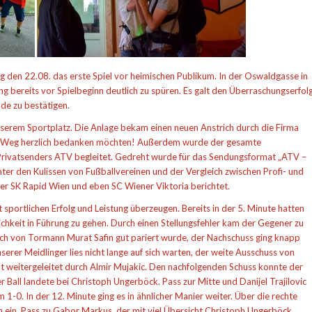
g den 22.08. das erste Spiel vor heimischen Publikum. In der Oswaldgasse in
 bereits vor Spielbeginn deutlich zu spüren. Es galt den Überraschungserfol
de zu bestätigen.
unserem Sportplatz. Die Anlage bekam einen neuen Anstrich durch die Firma
m Weg herzlich bedanken möchten! Außerdem wurde der gesamte
rivatsenders ATV begleitet. Gedreht wurde für das Sendungsformat „ATV –
ter den Kulissen von Fußballvereinen und der Vergleich zwischen Profi- und
er SK Rapid Wien und eben SC Wiener Viktoria berichtet.
 sportlichen Erfolg und Leistung überzeugen. Bereits in der 5. Minute hatten
chkeit in Führung zu gehen. Durch einen Stellungsfehler kam der Gegener zu
och von Tormann Murat Safin gut pariert wurde, der Nachschuss ging knapp
erer Meidlinger lies nicht lange auf sich warten, der weite Ausschuss von
nt weitergeleitet durch Almir Mujakic. Den nachfolgenden Schuss konnte der
all landete bei Christoph Ungerböck. Pass zur Mitte und Danijel Trajilovic
1-0. In der 12. Minute ging es in ähnlicher Manier weiter. Über die rechte
tion ein. Pass zu Gabor Markus, der mit viel Übersicht Christoph Ungerböck