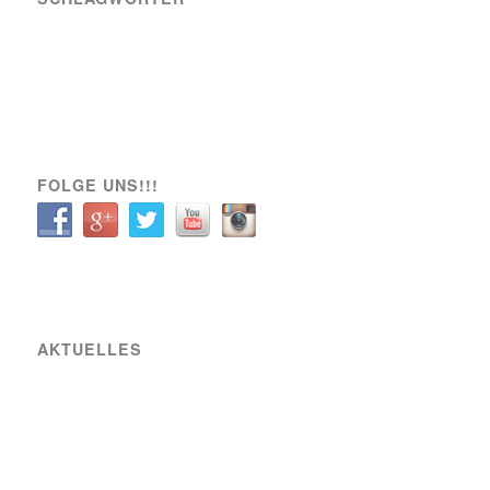
A-Team
Engagement
News
Sozial
Spielbericht
Spiele
Transfer
Verein
VIK SOZIAL
FOLGE UNS!!!
AKTUELLES
Raiffeisen Fußball Cup 2025 – Osterwochenende am Sportplatz Wiener Viktoria
Neue Partnerschaft mit SIXBEE
Wiener Viktoria betreut den GÖSSER Bierstand beim Wiener Bierfest