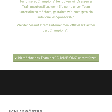
Für unsere „Champions“ benötigen wir Dressen &
Trainingsutensilien, wenn Sie gerne unser Team
unterstützen möchten, gestalten wir Ihnen gern ein
individuelles Sponsorship
Werden Sie mit Ihrem Unternehmen, offizieller Partner
der „Champions“!!
Ich möchte das Team der "CHAMPIONS" unterstützen
SCHLAGWÖRTER