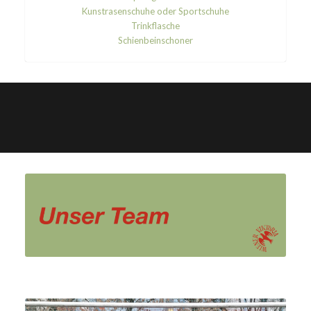
Kunstrasenschuhe oder Sportschuhe
Trinkflasche
Schienbeinschoner