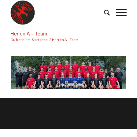
Herren A – Team
Du bist hier:
Startseite
/
Herren A – Team