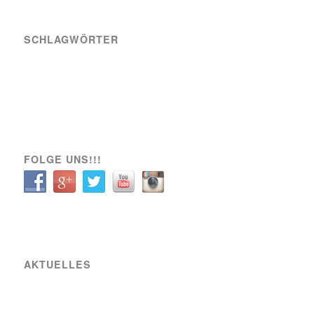
SCHLAGWÖRTER
A-Team
Engagement
News
Sozial
Spielbericht
Spiele
Transfer
Verein
VIK SOZIAL
FOLGE UNS!!!
AKTUELLES
Raiffeisen Fußball Cup 2025 – Osterwochenende am Sportplatz Wiener Viktoria
Neue Partnerschaft mit SIXBEE