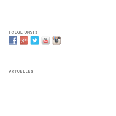
Transfer
Verein
VIK SOZIAL
FOLGE UNS!!!
AKTUELLES
Raiffeisen Fußball Cup 2025 – Osterwochenende am Sportplatz Wiener Viktoria
Neue Partnerschaft mit SIXBEE
Wiener Viktoria betreut den GÖSSER Bierstand beim Wiener Bierfest