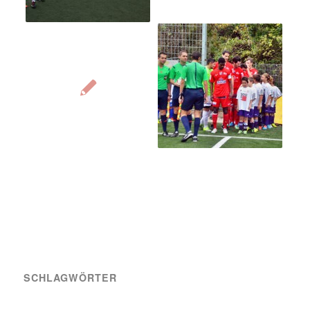
SCHLAGWÖRTER
A-Team
Engagement
News
Sozial
Spielbericht
Spiele