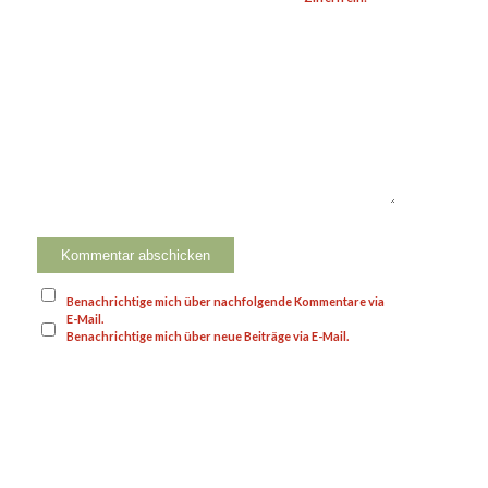
Benachrichtige mich über nachfolgende Kommentare via
E-Mail.
Benachrichtige mich über neue Beiträge via E-Mail.