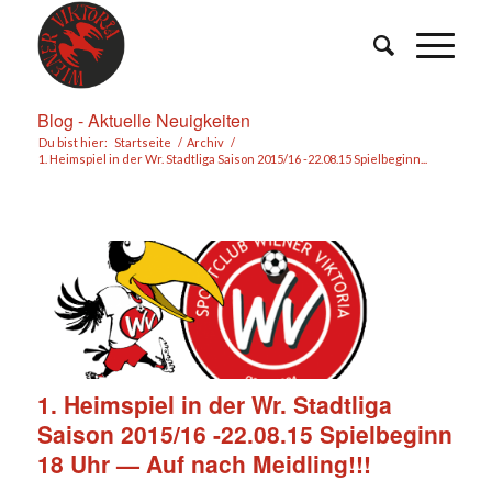
Blog - Aktuelle Neuigkeiten
Du bist hier:
Startseite
/
Archiv
/
1. Heimspiel in der Wr. Stadtliga Saison 2015/16 -22.08.15 Spielbeginn...
1. Heimspiel in der Wr. Stadtliga
Saison 2015/16 -22.08.15 Spielbeginn
18 Uhr — Auf nach Meidling!!!