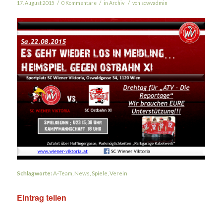
/
/
/
17. August 2015
0 Kommentare
in
Archiv
von
scwvadmin
Schlagworte:
A-Team
,
News
,
Spiele
,
Verein
Eintrag teilen