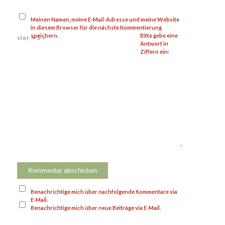
Meinen Namen, meine E-Mail-Adresse und meine Website
in diesem Browser für die nächste Kommentierung
speichern.
Bitte gebe eine
vier × 5 =
Antwort in
Ziffern ein:
Benachrichtige mich über nachfolgende Kommentare via
E-Mail.
Benachrichtige mich über neue Beiträge via E-Mail.