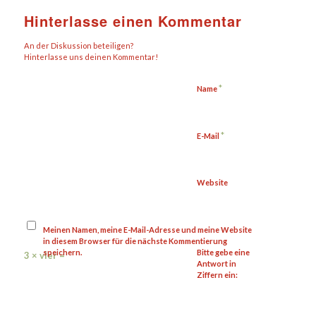
Hinterlasse einen Kommentar
An der Diskussion beteiligen?
Hinterlasse uns deinen Kommentar!
*
Name
*
E-Mail
Website
Meinen Namen, meine E-Mail-Adresse und meine Website
in diesem Browser für die nächste Kommentierung
speichern.
Bitte gebe eine
3 × vier =
Antwort in
Ziffern ein: