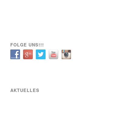
A-Team
Engagement
News
Sozial
Spielbericht
Spiele
Transfer
Verein
VIK SOZIAL
FOLGE UNS!!!
AKTUELLES
Raiffeisen Fußball Cup 2025 – Osterwochenende am Sportplatz Wiener Viktoria
Neue Partnerschaft mit SIXBEE
Wiener Viktoria betreut den GÖSSER Bierstand beim Wiener Bierfest