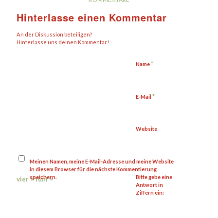
Hinterlasse einen Kommentar
An der Diskussion beteiligen?
Hinterlasse uns deinen Kommentar!
*
Name
*
E-Mail
Website
Meinen Namen, meine E-Mail-Adresse und meine Website
in diesem Browser für die nächste Kommentierung
speichern.
Bitte gebe eine
vier × fünf =
Antwort in
Ziffern ein: