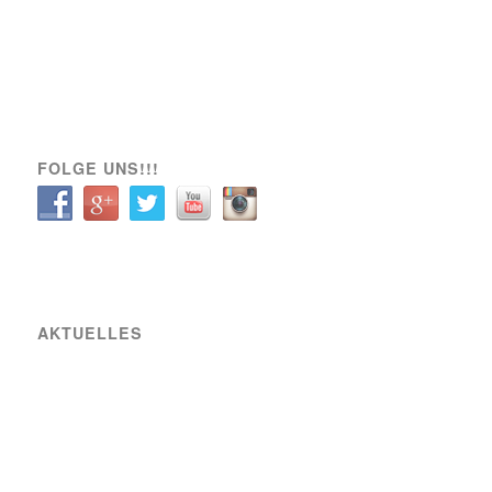
A-Team
Engagement
News
Sozial
Spielbericht
Spiele
Transfer
Verein
VIK SOZIAL
FOLGE UNS!!!
AKTUELLES
Raiffeisen Fußball Cup 2025 – Osterwochenende am Sportplatz Wiener Viktoria
Neue Partnerschaft mit SIXBEE
Wiener Viktoria betreut den GÖSSER Bierstand beim Wiener Bierfest