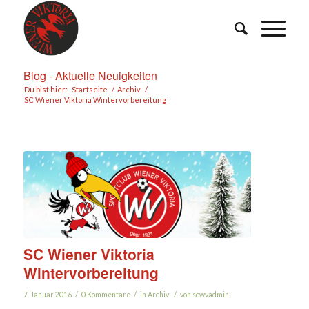
Blog - Aktuelle Neuigkeiten
Du bist hier:
Startseite
/
Archiv
/
SC Wiener Viktoria Wintervorbereitung
SC Wiener Viktoria
Wintervorbereitung
/
/
/
7. Januar 2016
0 Kommentare
in
Archiv
von
scwvadmin