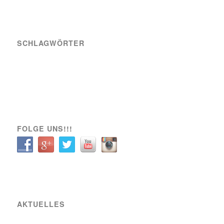
SCHLAGWÖRTER
A-Team
Engagement
News
Sozial
Spielbericht
Spiele
Transfer
Verein
VIK SOZIAL
FOLGE UNS!!!
AKTUELLES
Raiffeisen Fußball Cup 2025 – Osterwochenende am Sportplatz Wiener Viktoria