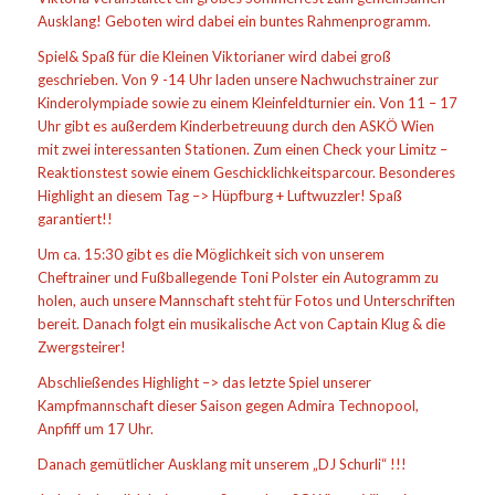
Ausklang! Geboten wird dabei ein buntes Rahmenprogramm.
Spiel& Spaß für die Kleinen Viktorianer wird dabei groß
geschrieben. Von 9 -14 Uhr laden unsere Nachwuchstrainer zur
Kinderolympiade sowie zu einem Kleinfeldturnier ein. Von 11 – 17
Uhr gibt es außerdem Kinderbetreuung durch den ASKÖ Wien
mit zwei interessanten Stationen. Zum einen Check your Limitz –
Reaktionstest sowie einem Geschicklichkeitsparcour. Besonderes
Highlight an diesem Tag –> Hüpfburg + Luftwuzzler! Spaß
garantiert!!
Um ca. 15:30 gibt es die Möglichkeit sich von unserem
Cheftrainer und Fußballegende Toni Polster ein Autogramm zu
holen, auch unsere Mannschaft steht für Fotos und Unterschriften
bereit. Danach folgt ein musikalische Act von Captain Klug & die
Zwergsteirer!
Abschließendes Highlight –> das letzte Spiel unserer
Kampfmannschaft dieser Saison gegen Admira Technopool,
Anpfiff um 17 Uhr.
Danach gemütlicher Ausklang mit unserem „DJ Schurli“ !!!