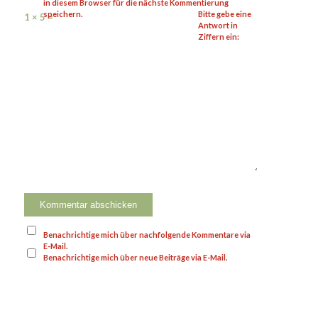
in diesem Browser für die nächste Kommentierung
speichern.
Bitte gebe eine
1 × 5 =
Antwort in
Ziffern ein:
Benachrichtige mich über nachfolgende Kommentare via
E-Mail.
Benachrichtige mich über neue Beiträge via E-Mail.