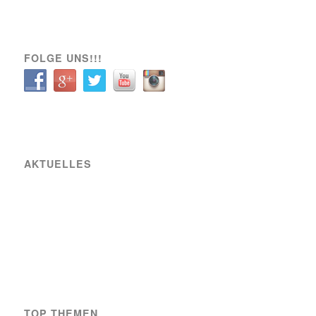
FOLGE UNS!!!
AKTUELLES
Raiffeisen Fußball Cup 2025 – Osterwochenende am Sportplatz Wiener Viktoria
Neue Partnerschaft mit SIXBEE
Wiener Viktoria betreut den GÖSSER Bierstand beim Wiener Bierfest
TOP THEMEN