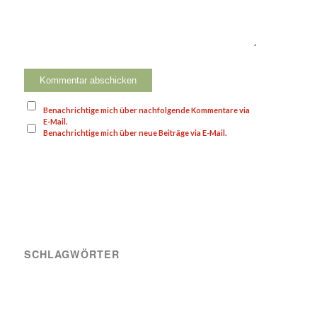
Benachrichtige mich über nachfolgende Kommentare via
E-Mail.
Benachrichtige mich über neue Beiträge via E-Mail.
SCHLAGWÖRTER
A-Team
Engagement
News
Sozial
Spielbericht
Spiele
Transfer
Verein
VIK SOZIAL