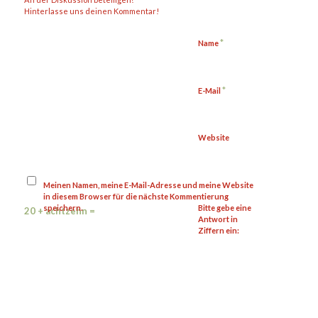
Hinterlasse uns deinen Kommentar!
*
Name
*
E-Mail
Website
Meinen Namen, meine E-Mail-Adresse und meine Website
in diesem Browser für die nächste Kommentierung
speichern.
Bitte gebe eine
20 + achtzehn =
Antwort in
Ziffern ein: