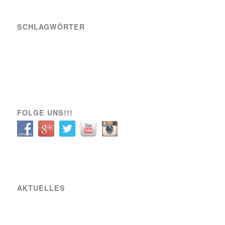
SCHLAGWÖRTER
A-Team
Engagement
News
Sozial
Spielbericht
Spiele
Transfer
Verein
VIK SOZIAL
FOLGE UNS!!!
AKTUELLES
Raiffeisen Fußball Cup 2025 – Osterwochenende am Sportplatz Wiener Viktoria
Neue Partnerschaft mit SIXBEE