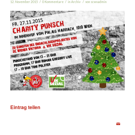
/
/
/
12. November 2015
0 Kommentare
in
Archiv
von
scwvadmin
Eintrag teilen