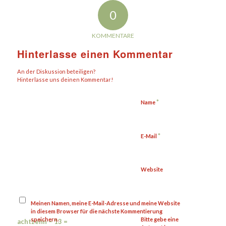
0
KOMMENTARE
Hinterlasse einen Kommentar
An der Diskussion beteiligen?
Hinterlasse uns deinen Kommentar!
*
Name
*
E-Mail
Website
Meinen Namen, meine E-Mail-Adresse und meine Website
in diesem Browser für die nächste Kommentierung
speichern.
Bitte gebe eine
achtzehn − 13 =