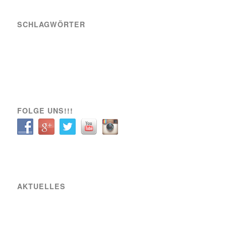
SCHLAGWÖRTER
A-Team
Engagement
News
Sozial
Spielbericht
Spiele
Transfer
Verein
VIK SOZIAL
FOLGE UNS!!!
AKTUELLES
Raiffeisen Fußball Cup 2025 – Osterwochenende am Sportplatz Wiener Viktoria
Neue Partnerschaft mit SIXBEE