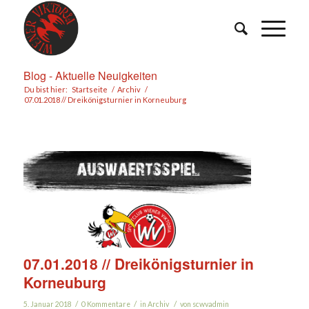
Blog - Aktuelle Neuigkeiten
Du bist hier:
Startseite
/
Archiv
/
07.01.2018 // Dreikönigsturnier in Korneuburg
07.01.2018 // Dreikönigsturnier in
Korneuburg
/
/
/
5. Januar 2018
0 Kommentare
in
Archiv
von
scwvadmin