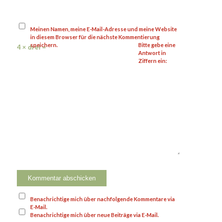
Meinen Namen, meine E-Mail-Adresse und meine Website
in diesem Browser für die nächste Kommentierung
speichern.
Bitte gebe eine
4 × drei =
Antwort in
Ziffern ein:
Benachrichtige mich über nachfolgende Kommentare via
E-Mail.
Benachrichtige mich über neue Beiträge via E-Mail.