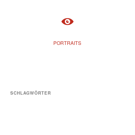
PORTRAITS
SCHLAGWÖRTER
A-Team
Engagement
News
Sozial
Spielbericht
Spiele
Transfer
Verein
VIK SOZIAL