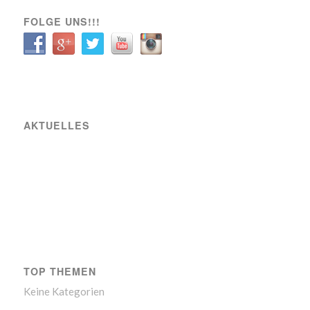
FOLGE UNS!!!
AKTUELLES
Raiffeisen Fußball Cup 2025 – Osterwochenende am Sportplatz Wiener Viktoria
Neue Partnerschaft mit SIXBEE
Wiener Viktoria betreut den GÖSSER Bierstand beim Wiener Bierfest
TOP THEMEN
Keine Kategorien