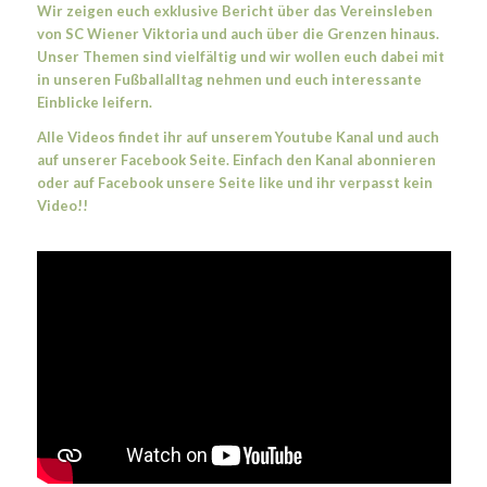
Wir zeigen euch exklusive Bericht über das Vereinsleben
von SC Wiener Viktoria und auch über die Grenzen hinaus.
Unser Themen sind vielfältig und wir wollen euch dabei mit
in unseren Fußballalltag nehmen und euch interessante
Einblicke leifern.
Alle Videos findet ihr auf unserem Youtube Kanal und auch
auf unserer Facebook Seite. Einfach den Kanal abonnieren
oder auf Facebook unsere Seite like und ihr verpasst kein
Video!!