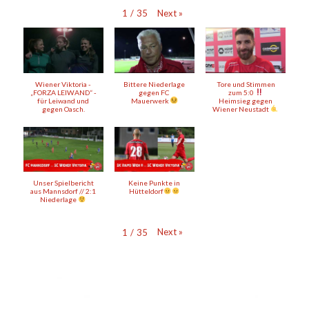
Next
»
1
/
35
Wiener Viktoria -
Bittere Niederlage
Tore und Stimmen
„FORZA LEIWAND“ -
gegen FC
zum 5:0
für Leiwand und
Mauerwerk
Heimsieg gegen
gegen Oasch.
Wiener Neustadt
Unser Spielbericht
Keine Punkte in
aus Mannsdorf // 2:1
Hütteldorf
Niederlage
Next
»
1
/
35