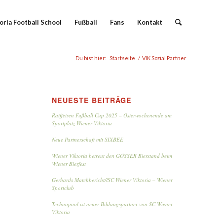
oria Football School
Fußball
Fans
Kontakt
Du bist hier:
Startseite
/
VIK Sozial Partner
NEUESTE BEITRÄGE
Raiffeisen Fußball Cup 2025 – Osterwochenende am
Sportplatz Wiener Viktoria
Neue Partnerschaft mit SIXBEE
Wiener Viktoria betreut den GÖSSER Bierstand beim
Wiener Bierfest
Gerhards Matchbericht//SC Wiener Viktoria – Wiener
Sportclub
Technopool ist neuer Bildungspartner von SC Wiener
Viktoria