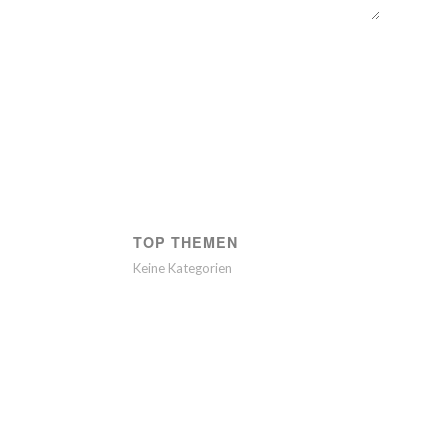
TOP THEMEN
Keine Kategorien
chenende am
erstand beim