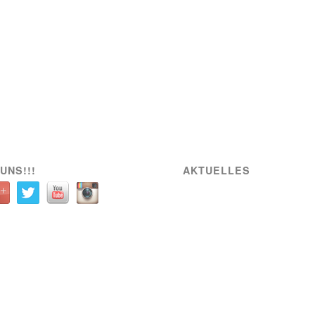
UNS!!!
AKTUELLES
Raiffeisen Fußball Cup 2025 – Osterwo
Sportplatz Wiener Viktoria
Neue Partnerschaft mit SIXBEE
Wiener Viktoria betreut den GÖSSER Bi
Wiener Bierfest