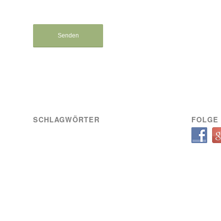
SCHLAGWÖRTER
FOLGE 
A-Team
Engagement
News
Sozial
Spielbericht
Spiele
Transfer
Verein
VIK SOZIAL