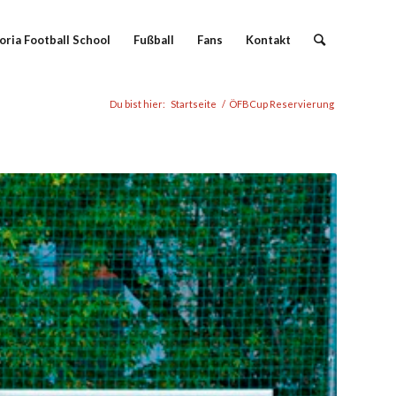
oria Football School
Fußball
Fans
Kontakt
Du bist hier:
Startseite
/
ÖFBCup Reservierung