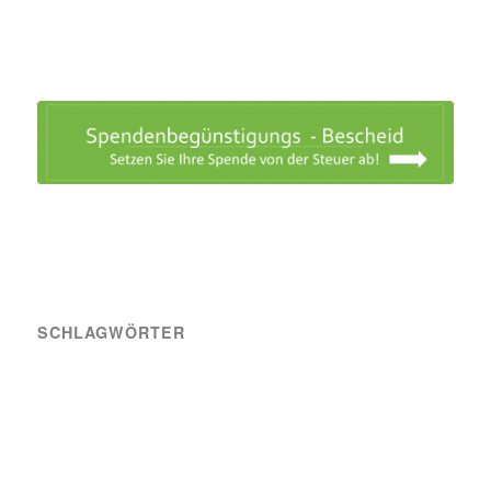
SCHLAGWÖRTER
A-Team
Engagement
News
Sozial
Spielbericht
Spiele
Transfer
Verein
VIK SOZIAL