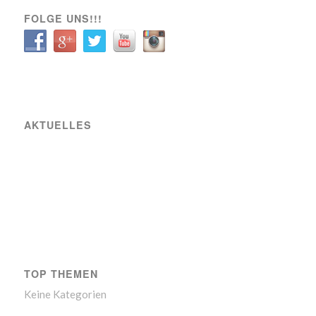
FOLGE UNS!!!
AKTUELLES
Raiffeisen Fußball Cup 2025 – Osterwochenende am Sportplatz Wiener Viktoria
Neue Partnerschaft mit SIXBEE
Wiener Viktoria betreut den GÖSSER Bierstand beim Wiener Bierfest
TOP THEMEN
Keine Kategorien