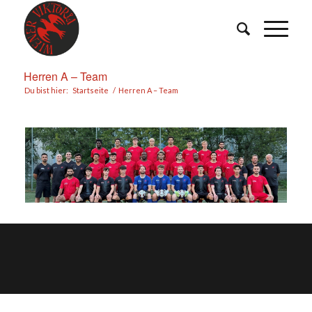
Herren A – Team
Du bist hier:
Startseite
/
Herren A – Team